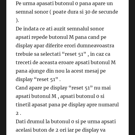
Pe urma apasati butonul 0 pana apare un
semnal sonor ( poate dura si 30 de secunde
).
De indata ce ati auzit semnalul sonor
apsati repede butonul M pana cand pe
display apar diferite erori dumneavoastra
trebuie sa selectati “reset 51” , in caz ca
treceti de aceasta eroare apsati butonul M
pana ajunge din nou la acest mesaj pe
display “reset 51” .
Cand apare pe display “reset 51” nu mai
apsati butonul M , apsati butonul 0 si
tinetil apasat pana pe display apre numarul
2 .
Dati drumul la butonul 0 si pe urma apsati
acelasi buton de 2 ori iar pe display va